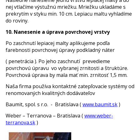
nej vtlačíme výstužnú mriežku. Mriežku ukladáme s
prekrytím v styku min. 10 cm. Lepiacu maltu vyhladíme
do roviny.
10. Nanesenie a úprava povrchovej vrstvy
Po zaschnutí lepiacej malty aplikujeme podľa
farebnosti povrchovej úpravy podkladný náter
( penetrácia ). Po jeho zaschnutí prevedieme
povrchovú úpravu vo vybranej zrnitosti a štruktúre.
Povrchová úprava by mala mať min. zrnitosť 1,5 mm.
Naša firma používa kontaktné zatepľovacie systémy od
renomovaných kvalitných dodávateľov
Baumit, spol. s r.o. - Bratislava (
www.baumit.sk
)
Weber – Terranova – Bratislava (
www.weber-
terranova.sk
)