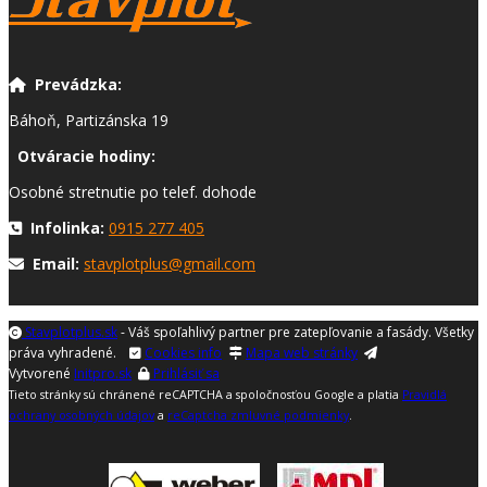
Prevádzka:
Báhoň, Partizánska 19
Otváracie hodiny:
Osobné stretnutie po telef. dohode
Infolinka:
0915 277 405
Email:
stavplotplus@gmail.com
Stavplotplus.sk​
- Váš spoľahlivý partner pre zatepľovanie a fasády. Všetky
práva vyhradené.
Cookies info
Mapa web stránky
Vytvorené
Initpro.sk
Prihlásiť sa
Tieto stránky sú chránené reCAPTCHA a spoločnosťou Google a platia
Pravidlá
ochrany osobných údajov
a
reCaptcha zmluvné podmienky
.