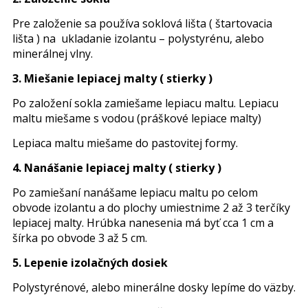
Pre založenie sa používa soklová lišta ( štartovacia
lišta ) na ukladanie izolantu – polystyrénu, alebo
minerálnej vlny.
3. Miešanie lepiacej malty ( stierky )
Po založení sokla zamiešame lepiacu maltu. Lepiacu
maltu miešame s vodou (práškové lepiace malty)
Lepiaca maltu miešame do pastovitej formy.
4. Nanášanie lepiacej malty ( stierky )
Po zamiešaní nanášame lepiacu maltu po celom
obvode izolantu a do plochy umiestnime 2 až 3 terčíky
lepiacej malty. Hrúbka nanesenia má byť cca 1 cm a
šírka po obvode 3 až 5 cm.
5. Lepenie izolačných dosiek
Polystyrénové, alebo minerálne dosky lepíme do väzby.