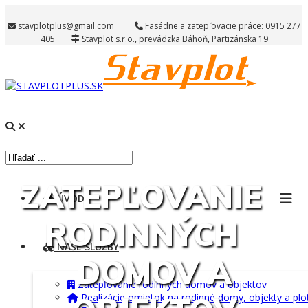
stavplotplus@gmail.com
Fasádne a zatepľovacie práce: 0915 277
405
Stavplot s.r.o., prevádzka Báhoň, Partizánska 19
ZATEPĽOVANIE
ÚVOD
RODINNÝCH
NAŠE SLUŽBY
DOMOV A
Zatepľovanie rodinných domov a objektov
Realizácie omietok na rodinné domy, objekty a plo