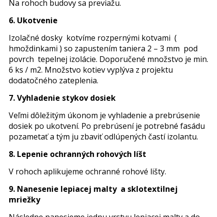
Na rohoch budovy sa previažu.
6. Ukotvenie
Izolačné dosky kotvíme rozpernými kotvami (
hmoždinkami ) so zapustením taniera 2 – 3 mm pod
povrch tepelnej izolácie. Doporučené množstvo je
min.
6 ks / m2. Množstvo kotiev vyplýva z projektu
dodatočného zateplenia.
7. Vyhladenie stykov dosiek
Veľmi dôležitým úkonom je vyhladenie a prebrúsenie
dosiek po ukotvení. Po prebrúsení je potrebné fasádu
pozametať a tým ju zbaviť odlúpených častí izolantu.
8. Lepenie ochranných rohových líšt
V rohoch aplikujeme ochranné rohové lišty.
9. Nanesenie lepiacej malty a sklotextilnej
mriežky
Následne nanesieme jednu vrstvu lepiacej malty a do