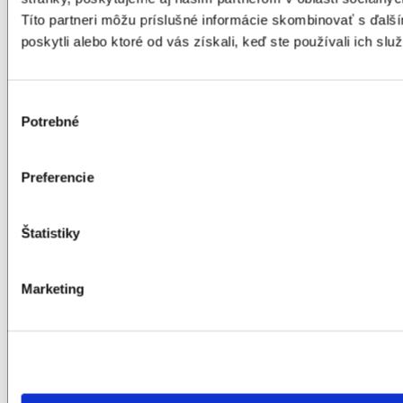
Títo partneri môžu príslušné informácie skombinovať s ďalší
Naše certifikáty
poskytli alebo ktoré od vás získali, keď ste používali ich služ
Cenová ponuka
Výber
Potrebné
súhlasu
Preferencie
Štatistiky
Marketing
Cenové ponuky
NAPÍŠTE NÁM