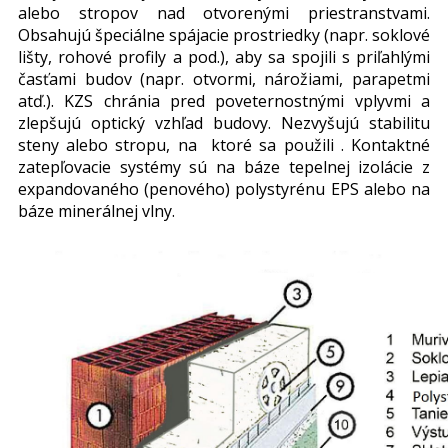
alebo stropov nad otvorenými priestranstvami.
Obsahujú špeciálne spájacie prostriedky (napr. soklové
lišty, rohové profily a pod.), aby sa spojili s priľahlými
časťami budov (napr. otvormi, nárožiami, parapetmi
atď.). KZS chránia pred poveternostnými vplyvmi a
zlepšujú optický vzhľad budovy. Nezvyšujú stabilitu
steny alebo stropu, na ktoré sa použili . Kontaktné
zatepľovacie systémy sú na báze tepelnej izolácie z
expandovaného (penového) polystyrénu EPS alebo na
báze minerálnej vlny.